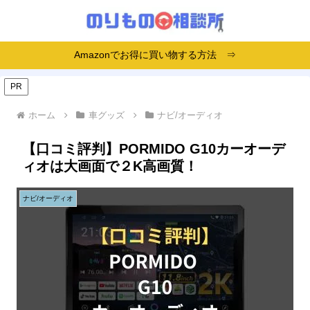
Amazonでお得に買い物する方法 ⇒
PR
ホーム
車グッズ
ナビ/オーディオ
【口コミ評判】PORMIDO G10カーオーデ
ィオは大画面で２K高画質！
ナビ/オーディオ