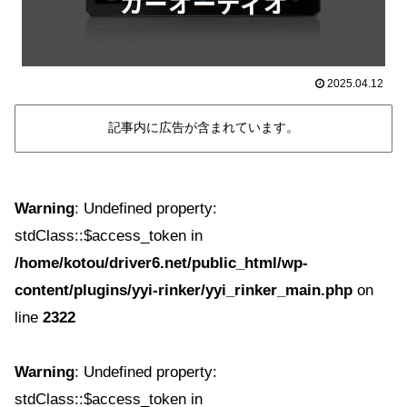
2025.04.12
記事内に広告が含まれています。
Warning
: Undefined property:
stdClass::$access_token in
/home/kotou/driver6.net/public_html/wp-
content/plugins/yyi-rinker/yyi_rinker_main.php
on
line
2322
Warning
: Undefined property:
stdClass::$access_token in