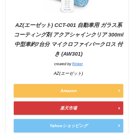
AZ(エーゼット) CCT-001 自動車用 ガラス系
コーティング剤 アクアシャインクリア 300ml
中型車約7台分 マイクロファイバークロス 付
き (AW301)
created by
Rinker
AZ(エーゼット)
Amazon
楽天市場
Yahooショッピング