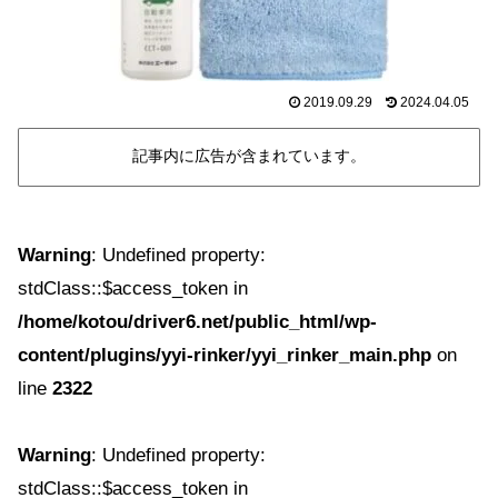
2019.09.29
2024.04.05
記事内に広告が含まれています。
Warning
: Undefined property:
stdClass::$access_token in
/home/kotou/driver6.net/public_html/wp-
content/plugins/yyi-rinker/yyi_rinker_main.php
on
line
2322
Warning
: Undefined property:
stdClass::$access_token in