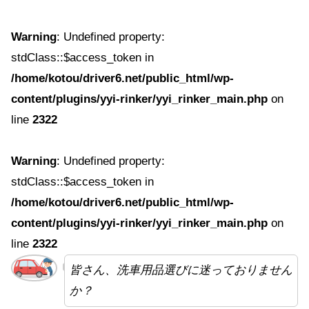
Warning
: Undefined property:
stdClass::$access_token in
/home/kotou/driver6.net/public_html/wp-
content/plugins/yyi-rinker/yyi_rinker_main.php
on
line
2322
Warning
: Undefined property:
stdClass::$access_token in
/home/kotou/driver6.net/public_html/wp-
content/plugins/yyi-rinker/yyi_rinker_main.php
on
line
2322
皆さん、洗車用品選びに迷っておりません
か？