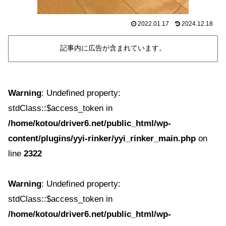
2022.01.17
2024.12.18
記事内に広告が含まれています。
Warning
: Undefined property:
stdClass::$access_token in
/home/kotou/driver6.net/public_html/wp-
content/plugins/yyi-rinker/yyi_rinker_main.php
on
line
2322
Warning
: Undefined property:
stdClass::$access_token in
/home/kotou/driver6.net/public_html/wp-