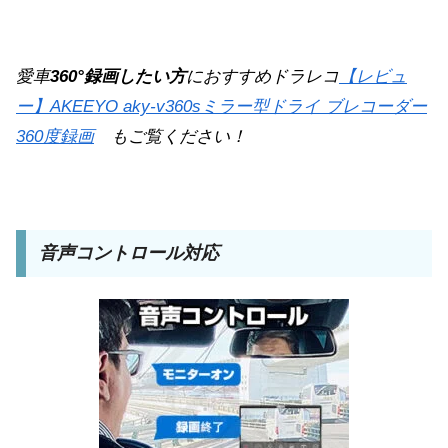
愛車
360°録画したい方
におすすめドラレコ
【レビュ
ー】AKEEYO aky-v360sミラー型ドライ ブレコーダー
360度録画
もご覧ください！
音声コントロール対応