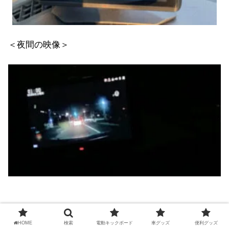
＜夜間の映像＞
常に鮮明に録画できるので、安心です！
HOME
検索
電動キックボード
車グッズ
便利グッズ