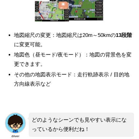
地図縮尺の変更：
地図縮尺は20m～50kmの
13段階
に変更可能。
地図色（昼モード/夜モード）：
地図の背景色を変
更できます。
その他の地図表示モード：
走行軌跡表示 / 目的地
方向線表示など
どのようなシーンでも見やすい表示にな
っているから便利だね！
driver