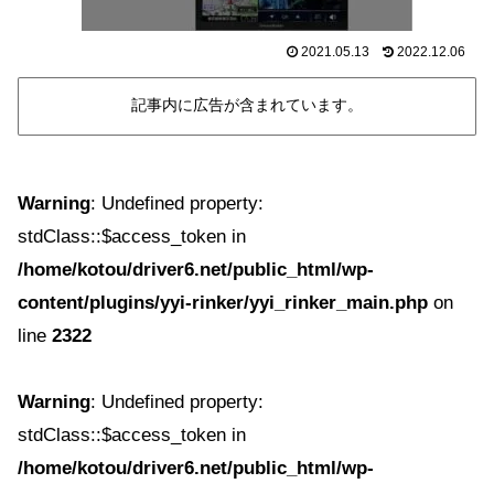
2021.05.13
2022.12.06
記事内に広告が含まれています。
Warning
: Undefined property:
stdClass::$access_token in
/home/kotou/driver6.net/public_html/wp-
content/plugins/yyi-rinker/yyi_rinker_main.php
on
line
2322
Warning
: Undefined property:
stdClass::$access_token in
/home/kotou/driver6.net/public_html/wp-